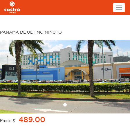
Toggl
naviga
PANAMA DE ULTIMO MINUTO
Previous
N
489.00
Precio $