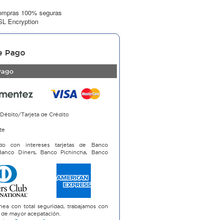
ompras 100% seguras
L Encryption
e Pago
Pago
 Débito/Tarjeta de Crédito
te
do con intereses tarjetas de Banco
 Banco Diners, Banco Pichincha, Banco
i
nea con total seguridad, trabajamos con
as de mayor acepatación.