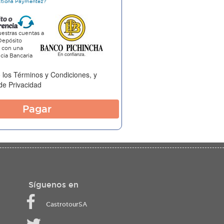
ctiona Paymentez?
estras cuentas a
Depósito
o con una
cia Bancaria
 los
Términos y Condiciones
, y
 de Privacidad
Pagar
Síguenos en
CastrotourSA