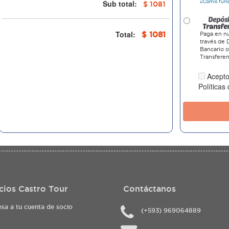
Sub total:
¿Cómo fun
$ 1081
Total:
$ 1081
Paga en nu
través de 
Bancario 
Transferen
Acepto
Políticas
cios Castro Tour
Contáctanos
esa a tu cuenta de socio
(+593) 969064889