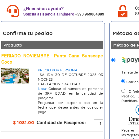
C
¿Necesitas ayuda?
SS
Solicita asistencia al número
+593 969064889
Confirma tu pedido
Método d
Producto
Método de 
FERIADO NOVIEMBRE Punta Cana Sunscape
Coco
PRECIO POR PERSONA
Tarjeta de
SALIDA 30 DE OCTUBRE 2025 03
NOCHES
Corrien
HABITACION 3RA EDAD
Nota:
Colocar el número de personas
Diferi
de 3RA EDAD en la cantidad de
Pacifico,
pasajeros.
Rumiñahu
Preguntar por disponibilidad en la
fecha que desea antes de cualquier
pago.
Cantidad de Pasajeros:
$ 1081.00
Paga en li
las tarjet