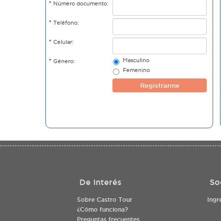
*
Número documento:
*
Teléfono:
*
Celular:
Masculino
*
Género:
Femenino
Registrarme
De Interés
So
Sobre Castro Tour
Ingr
¿Cómo funciona?
Preguntas frecuentes