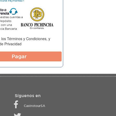
ctiona Paymentez?
estras cuentas a
Depósito
o con una
cia Bancaria
 los
Términos y Condiciones
, y
 de Privacidad
Pagar
Síguenos en
CastrotourSA