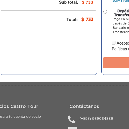
Sub total:
¿Cómo fun
$ 733
Total:
$ 733
Paga en nu
través de 
Bancario 
Transferen
Acepto
Políticas
cios Castro Tour
Contáctanos
esa a tu cuenta de socio
(+593) 969064889