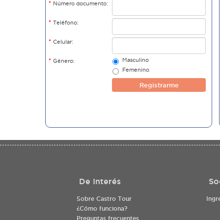
*
Número documento:
*
Teléfono:
*
Celular:
Masculino
*
Género:
Femenino
Registrarme
De Interés
So
Sobre Castro Tour
Ingr
¿Cómo funciona?
Preguntas frecuentes