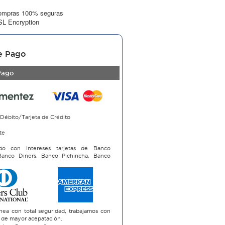
ompras 100% seguras
L Encryption
e Pago
Pago
 Débito/Tarjeta de Crédito
te
do con intereses tarjetas de Banco
 Banco Diners, Banco Pichincha, Banco
i
nea con total seguridad, trabajamos con
as de mayor acepatación.