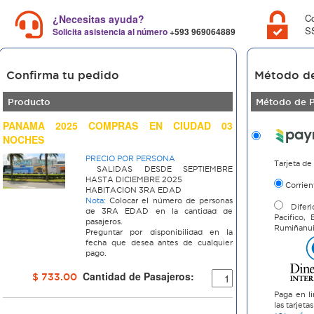
C
¿Necesitas ayuda?
SS
Solicita asistencia al número
+593 969064889
Confirma tu pedido
Método d
Producto
Método de 
PANAMA 2025 COMPRAS EN CIUDAD 03
NOCHES
PRECIO POR PERSONA
Tarjeta de
SALIDAS DESDE SEPTIEMBRE
HASTA DICIEMBRE 2025
Corrien
HABITACION 3RA EDAD
Nota:
Colocar el número de personas
Diferi
de 3RA EDAD en la cantidad de
Pacifico,
pasajeros.
Rumiñahu
Preguntar por disponibilidad en la
fecha que desea antes de cualquier
pago.
Cantidad de Pasajeros:
$ 733.00
Paga en li
las tarjet